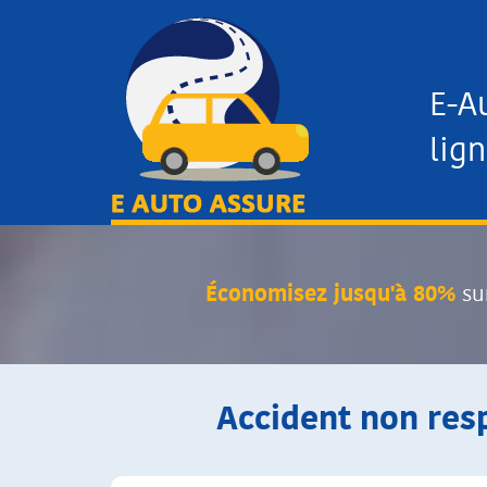
E-A
lign
Économisez jusqu'à 80%
su
Accident non resp