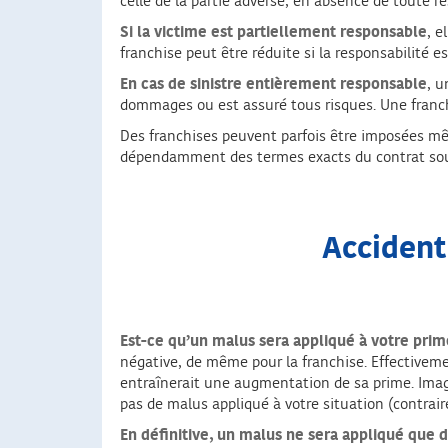
celle de la partie adverse, en absence de toute re
Si la victime est partiellement responsable
, e
franchise peut être réduite si la responsabilité e
En cas de sinistre entièrement responsable
, u
dommages ou est assuré tous risques. Une franchi
Des franchises peuvent parfois être imposées mêm
dépendamment des termes exacts du contrat sou
Accident
Est-ce qu’un malus sera appliqué à votre prim
négative, de même pour la franchise. Effectivement
entraînerait une augmentation de sa prime. Imagi
pas de malus appliqué à votre situation (contrai
En définitive, un malus ne sera appliqué que d