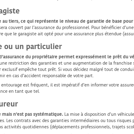
agiste
 au tiers, ce qui représente le niveau de garantie de base pour
era couvert par l’assurance du professionnel. Pour bénéficier d’u
re que le garagiste ait opté pour une assurance plus étendue (assu
 ou un particulier
t d’assurance du propriétaire permet expressément le prêt du v
 une restriction des garanties et une augmentation de la franchise 
 exclusif empêche tout prêt. Si vous décidez malgré tout de conduir
nir en cas d’accident responsable de votre part.
e entourage est fréquent, il est impératif d’en informer votre assu
ance en tant que tel.
sureur
e mais n’est pas systématique.
La mise à disposition d’un véhicul
es. Les contrats avec des garanties intermédiaires ou tous risques p
os activités quotidiennes (déplacements professionnels, trajets scola