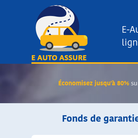
E-A
lign
Économisez jusqu'à 80%
su
Fonds de garanti