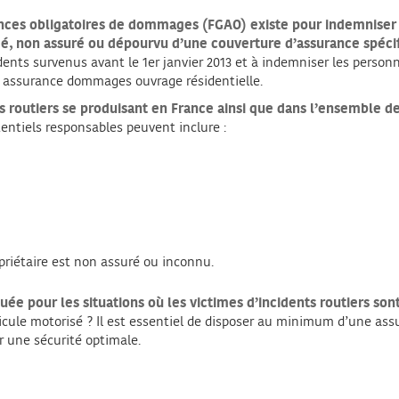
ances obligatoires de dommages (FGAO) existe pour indemniser le
ié, non assuré ou dépourvu d’une couverture d’assurance spéci
nts survenus avant le 1er janvier 2013 et à indemniser les personnes
r assurance dommages ouvrage résidentielle.
nts routiers se produisant en France ainsi que dans l’ensembl
tentiels responsables peuvent inclure :
opriétaire est non assuré ou inconnu.
uée pour les situations où les victimes d’incidents routiers so
icule motorisé ? Il est essentiel de disposer au minimum d’une assu
r une sécurité optimale.