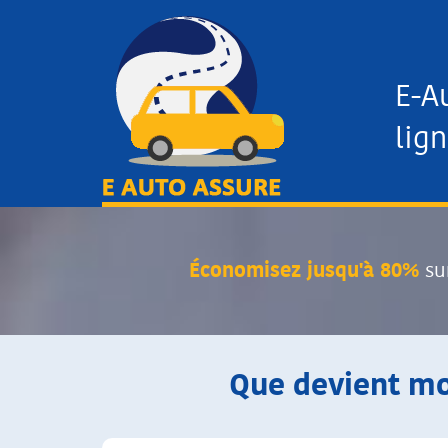
E-A
lign
Économisez jusqu'à 80%
su
Que devient mo