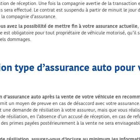
tion de réception. Une fois la compagnie avertie de la transaction e
era effectué. Le contrat est suspendu à partir de minuit le jour de
 la compagnie d’assurance.
s avez la possibilité de mettre fin
à votre assurance actuelle
,
ce est obligatoire pour tout propriétaire de véhicule motorisé, qu’i
tuels dommages.
tion type d’assurance auto pour
tion d’assurance auto après la vente de votre véhicule en reco
fournit un moyen de preuve en cas de désaccord avec votre assuranc
une demande de résiliation à votre assureur, mais que vous réalisi
e résiliation, en l’absence d’un accusé de réception, en cas de ref
des primes payées postérieurement à la vente ne sera envisageable. 
de résiliation, assurez-vous d’inclure au minimum les informati