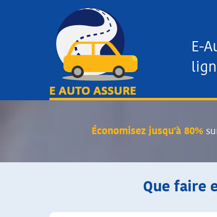
E-A
lign
Économisez jusqu'à 80%
su
Que faire 