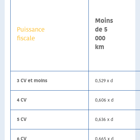
Moins
Puissance
de 5
fiscale
000
km
3 CV et moins
0,529 x d
4 CV
0,606 x d
5 CV
0,636 x d
6 CV
0,665 x d